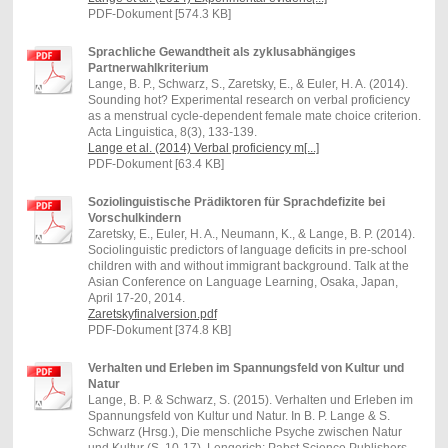
PDF-Dokument [574.3 KB]
Sprachliche Gewandtheit als zyklusabhängiges
Partnerwahlkriterium
Lange, B. P., Schwarz, S., Zaretsky, E., & Euler, H. A. (2014).
Sounding hot? Experimental research on verbal proficiency
as a menstrual cycle-dependent female mate choice criterion.
Acta Linguistica, 8(3), 133-139.
Lange et al. (2014) Verbal proficiency m[...]
PDF-Dokument [63.4 KB]
Soziolinguistische Prädiktoren für Sprachdefizite bei
Vorschulkindern
Zaretsky, E., Euler, H. A., Neumann, K., & Lange, B. P. (2014).
Sociolinguistic predictors of language deficits in pre-school
children with and without immigrant background. Talk at the
Asian Conference on Language Learning, Osaka, Japan,
April 17-20, 2014.
Zaretskyfinalversion.pdf
PDF-Dokument [374.8 KB]
Verhalten und Erleben im Spannungsfeld von Kultur und
Natur
Lange, B. P. & Schwarz, S. (2015). Verhalten und Erleben im
Spannungsfeld von Kultur und Natur. In B. P. Lange & S.
Schwarz (Hrsg.), Die menschliche Psyche zwischen Natur
und Kultur (S. 10-17). Lengerich: Pabst Science Publishers.