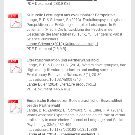
PDF-Dokument [288.9 KB]
Kulturelle Leistungen aus evolutionärer Perspektive
Lange, B. P. & Schwarz, S. (2013). Evolutionspsychologische
Perspektiven zur Erklärung kultureller Leistungen . In G.
Jüttemann (Hrsg.), Die Entwicklung der Psyche in der
Geschichte der Menschheit (S. 164-175). Lengerich: Pabst
Science Publishers.
Lange Schwarz (2013) Kulturelle Leistun[...]
PDF-Dokument [2.8 MB]
Literaturproduktion und Partnerwahlerfolg
Lange, B. P., & Euler, H. A. (2014). Writers have groupies, too:
High quality literature production and mating success.
Evolutionary Behavioral Sciences, 8(1), 20-30.
https://doi.org/10.1037/h0097246
Lange Euler (2014) Literature productio[...]
PDF-Dokument [445.6 KB]
Empirische Befunde zur Rolle sprachlicher Gewandtheit
bei der Partnerwahl
Lange, B. P., Zaretsky, E., Schwarz, S., & Euler, H. A. (2014).
Words won't fail: Experimental evidence on the role of verbal
proficiency in mate choice. Journal of Language and Social
Psychology, 33(5), 482-499.
https://doi.org/10.1177/0261927x13515886
Lange et al. (2014) Experimental evidenc[...]