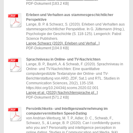
PDF-Dokument [183.2 KB]
Erleben und Verhalten aus stammesgeschichtlicher
Perspektive
Lange, B. P. & Schwarz, S. (2020). Erleben und Verhalten aus
stammesgeschichtlicher Perspektive. In G. Jüttemann (Hrsg.),
Psychologie der Geschichte (S. 118-125). Lengerich: Pabst
Science Publishers.
Lange Schwarz (2020). Erleben und Verha[...]
PDF-Dokument [104.0 KB]
Sprachniveau in Online- und TV-Nachrichten
Lange, B. P., Bayirli, A. & Schwab, F. (2020). Sprachniveau in
Online- und TV-Nachrichten: Eine quantitative
computergestützte Textanalyse der Online- und TV-
Berichterstattung von ARD, ZDF, Sat.1 und RTL. Studies in
Communication Sciences, 20(2), 135-158.
https://doi.org/10.24434/j.scoms.2020.02.001
Lange et al. (2020) Nachrichtensprache.p[...]
PDF-Dokument [571.2 KB]
Persönlichkeits- und Intelligenzwahrnehmung im
computervermittelten Speed-Dating
von Andrian-Werburg, M. T. P., Adler, D. C., Schwab, F.,
Schwarz, S., & Lange, B. P. (2020). Can I confidently guess
who you are? Personality and intelligence perception in
online dating. Studies in Communication and Media, 9(4),