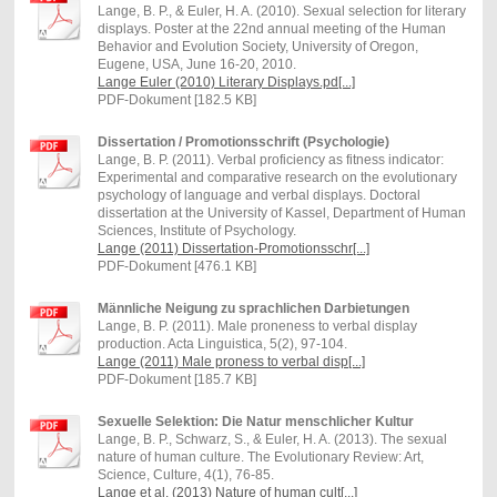
Lange, B. P., & Euler, H. A. (2010). Sexual selection for literary
displays. Poster at the 22nd annual meeting of the Human
Behavior and Evolution Society, University of Oregon,
Eugene, USA, June 16-20, 2010.
Lange Euler (2010) Literary Displays.pd[...]
PDF-Dokument [182.5 KB]
Dissertation / Promotionsschrift (Psychologie)
Lange, B. P. (2011). Verbal proficiency as fitness indicator:
Experimental and comparative research on the evolutionary
psychology of language and verbal displays. Doctoral
dissertation at the University of Kassel, Department of Human
Sciences, Institute of Psychology.
Lange (2011) Dissertation-Promotionsschr[...]
PDF-Dokument [476.1 KB]
Männliche Neigung zu sprachlichen Darbietungen
Lange, B. P. (2011). Male proneness to verbal display
production. Acta Linguistica, 5(2), 97-104.
Lange (2011) Male proness to verbal disp[...]
PDF-Dokument [185.7 KB]
Sexuelle Selektion: Die Natur menschlicher Kultur
Lange, B. P., Schwarz, S., & Euler, H. A. (2013). The sexual
nature of human culture. The Evolutionary Review: Art,
Science, Culture, 4(1), 76-85.
Lange et al. (2013) Nature of human cult[...]