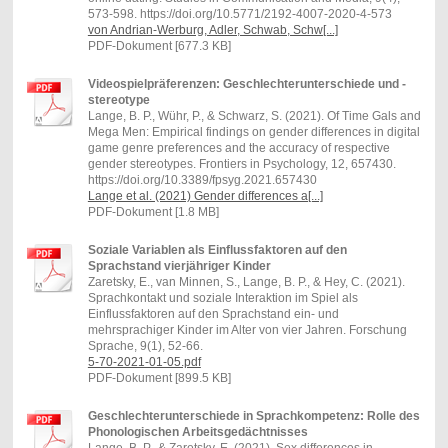
573-598. https://doi.org/10.5771/2192-4007-2020-4-573
von Andrian-Werburg, Adler, Schwab, Schw[...]
PDF-Dokument [677.3 KB]
Videospielpräferenzen: Geschlechterunterschiede und -
stereotype
Lange, B. P., Wühr, P., & Schwarz, S. (2021). Of Time Gals and
Mega Men: Empirical findings on gender differences in digital
game genre preferences and the accuracy of respective
gender stereotypes. Frontiers in Psychology, 12, 657430.
https://doi.org/10.3389/fpsyg.2021.657430
Lange et al. (2021) Gender differences a[...]
PDF-Dokument [1.8 MB]
Soziale Variablen als Einflussfaktoren auf den
Sprachstand vierjähriger Kinder
Zaretsky, E., van Minnen, S., Lange, B. P., & Hey, C. (2021).
Sprachkontakt und soziale Interaktion im Spiel als
Einflussfaktoren auf den Sprachstand ein- und
mehrsprachiger Kinder im Alter von vier Jahren. Forschung
Sprache, 9(1), 52-66.
5-70-2021-01-05.pdf
PDF-Dokument [899.5 KB]
Geschlechterunterschiede in Sprachkompetenz: Rolle des
Phonologischen Arbeitsgedächtnisses
Lange, B. P., & Zaretsky, E. (2021). Sex differences in