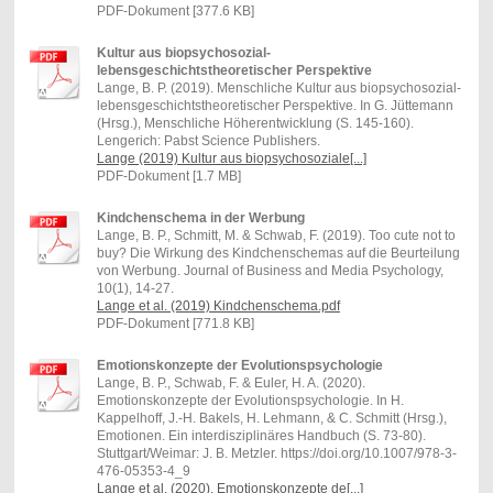
PDF-Dokument [377.6 KB]
Kultur aus biopsychosozial-
lebensgeschichtstheoretischer Perspektive
Lange, B. P. (2019). Menschliche Kultur aus biopsychosozial-
lebensgeschichtstheoretischer Perspektive. In G. Jüttemann
(Hrsg.), Menschliche Höherentwicklung (S. 145-160).
Lengerich: Pabst Science Publishers.
Lange (2019) Kultur aus biopsychosoziale[...]
PDF-Dokument [1.7 MB]
Kindchenschema in der Werbung
Lange, B. P., Schmitt, M. & Schwab, F. (2019). Too cute not to
buy? Die Wirkung des Kindchenschemas auf die Beurteilung
von Werbung. Journal of Business and Media Psychology,
10(1), 14-27.
Lange et al. (2019) Kindchenschema.pdf
PDF-Dokument [771.8 KB]
Emotionskonzepte der Evolutionspsychologie
Lange, B. P., Schwab, F. & Euler, H. A. (2020).
Emotionskonzepte der Evolutionspsychologie. In H.
Kappelhoff, J.-H. Bakels, H. Lehmann, & C. Schmitt (Hrsg.),
Emotionen. Ein interdisziplinäres Handbuch (S. 73-80).
Stuttgart/Weimar: J. B. Metzler. https://doi.org/10.1007/978-3-
476-05353-4_9
Lange et al. (2020). Emotionskonzepte de[...]