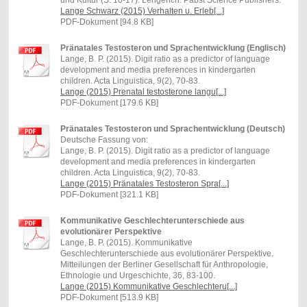
Lange Schwarz (2015) Verhalten u. Erleb[...]
PDF-Dokument [94.8 KB]
Pränatales Testosteron und Sprachentwicklung (Englisch)
Lange, B. P. (2015). Digit ratio as a predictor of language
development and media preferences in kindergarten
children. Acta Linguistica, 9(2), 70-83.
Lange (2015) Prenatal testosterone langu[...]
PDF-Dokument [179.6 KB]
Pränatales Testosteron und Sprachentwicklung (Deutsch)
Deutsche Fassung von:
Lange, B. P. (2015). Digit ratio as a predictor of language
development and media preferences in kindergarten
children. Acta Linguistica, 9(2), 70-83.
Lange (2015) Pränatales Testosteron Spra[...]
PDF-Dokument [321.1 KB]
Kommunikative Geschlechterunterschiede aus
evolutionärer Perspektive
Lange, B. P. (2015). Kommunikative
Geschlechterunterschiede aus evolutionärer Perspektive.
Mitteilungen der Berliner Gesellschaft für Anthropologie,
Ethnologie und Urgeschichte, 36, 83-100.
Lange (2015) Kommunikative Geschlechteru[...]
PDF-Dokument [513.9 KB]