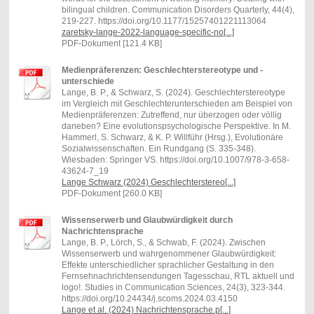
bilingual children. Communication Disorders Quarterly, 44(4),
219-227. https://doi.org/10.1177/15257401221113064
zaretsky-lange-2022-language-specific-no[...]
PDF-Dokument [121.4 KB]
Medienpräferenzen: Geschlechterstereotype und -
unterschiede
Lange, B. P., & Schwarz, S. (2024). Geschlechterstereotype
im Vergleich mit Geschlechterunterschieden am Beispiel von
Medienpräferenzen: Zutreffend, nur überzogen oder völlig
daneben? Eine evolutionspsychologische Perspektive. In M.
Hammerl, S. Schwarz, & K. P. Willführ (Hrsg.), Evolutionäre
Sozialwissenschaften. Ein Rundgang (S. 335-348).
Wiesbaden: Springer VS. https://doi.org/10.1007/978-3-658-
43624-7_19
Lange Schwarz (2024) Geschlechterstereo[...]
PDF-Dokument [260.0 KB]
Wissenserwerb und Glaubwürdigkeit durch
Nachrichtensprache
Lange, B. P., Lörch, S., & Schwab, F. (2024). Zwischen
Wissenserwerb und wahrgenommener Glaubwürdigkeit:
Effekte unterschiedlicher sprachlicher Gestaltung in den
Fernsehnachrichtensendungen Tagesschau, RTL aktuell und
logo!. Studies in Communication Sciences, 24(3), 323-344.
https://doi.org/10.24434/j.scoms.2024.03.4150
Lange et al. (2024) Nachrichtensprache.p[...]