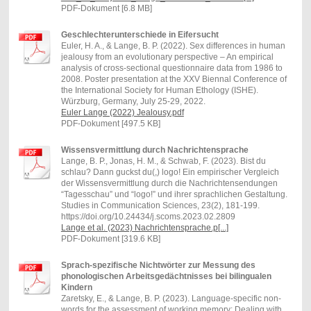
PDF-Dokument [6.8 MB]
Geschlechterunterschiede in Eifersucht
Euler, H. A., & Lange, B. P. (2022). Sex differences in human
jealousy from an evolutionary perspective – An empirical
analysis of cross-sectional questionnaire data from 1986 to
2008. Poster presentation at the XXV Biennal Conference of
the International Society for Human Ethology (ISHE).
Würzburg, Germany, July 25-29, 2022.
Euler Lange (2022) Jealousy.pdf
PDF-Dokument [497.5 KB]
Wissensvermittlung durch Nachrichtensprache
Lange, B. P., Jonas, H. M., & Schwab, F. (2023). Bist du
schlau? Dann guckst du(,) logo! Ein empirischer Vergleich
der Wissensvermittlung durch die Nachrichtensendungen
“Tagesschau” und “logo!” und ihrer sprachlichen Gestaltung.
Studies in Communication Sciences, 23(2), 181-199.
https://doi.org/10.24434/j.scoms.2023.02.2809
Lange et al. (2023) Nachrichtensprache.p[...]
PDF-Dokument [319.6 KB]
Sprach-spezifische Nichtwörter zur Messung des
phonologischen Arbeitsgedächtnisses bei bilingualen
Kindern
Zaretsky, E., & Lange, B. P. (2023). Language-specific non-
words for the assessment of working memory: Dealing with