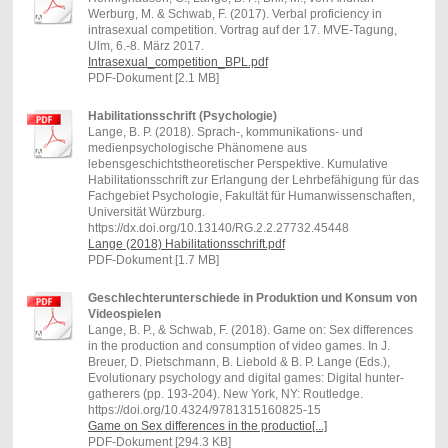
Werburg, M. & Schwab, F. (2017). Verbal proficiency in
intrasexual competition. Vortrag auf der 17. MVE-Tagung,
Ulm, 6.-8. März 2017.
Intrasexual_competition_BPL.pdf
PDF-Dokument [2.1 MB]
Habilitationsschrift (Psychologie)
Lange, B. P. (2018). Sprach-, kommunikations- und
medienpsychologische Phänomene aus
lebensgeschichtstheoretischer Perspektive. Kumulative
Habilitationsschrift zur Erlangung der Lehrbefähigung für das
Fachgebiet Psychologie, Fakultät für Humanwissenschaften,
Universität Würzburg.
https://dx.doi.org/10.13140/RG.2.2.27732.45448
Lange (2018) Habilitationsschrift.pdf
PDF-Dokument [1.7 MB]
Geschlechterunterschiede in Produktion und Konsum von
Videospielen
Lange, B. P., & Schwab, F. (2018). Game on: Sex differences
in the production and consumption of video games. In J.
Breuer, D. Pietschmann, B. Liebold & B. P. Lange (Eds.),
Evolutionary psychology and digital games: Digital hunter-
gatherers (pp. 193-204). New York, NY: Routledge.
https://doi.org/10.4324/9781315160825-15
Game on Sex differences in the productio[...]
PDF-Dokument [294.3 KB]