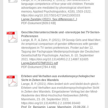
language competence of four-year-old children: Female
advantages are mediated by phonological short-term
memory. Applied Psycholinguistics, 42(6), 1503-1522.
https://doi.org/10.1017/S0142716421000333
Lange Zaretsky (2021). Sex differences [...]
PDF-Dokument [609.0 KB]
Geschlechterunterschiede und -stereotype bei TV-Serien-
Präferenzen
Lange, B. P., & Zahn, P. (2021). Of Gossip Girls and Mad Men:
An empirical comparison of gender differences with gender
stereotypes in TV series preferences. Poster auf der 12.
Tagung der Fachgruppe Medienpsychologie der Deutschen
Gesellschaft für Psychologie. Aachen, 8.-10. September
2021. https://doi.org/10.13140/RG.2.2.14887.61605
LangeZahnFGTMP2021.pdf
PDF-Dokument [784.4 KB]
Erleben und Verhalten aus evolutionspsychologischer
Sicht in Zeiten des Wandels
Lange, B. P. (2021). Alles ändert sich und bleibt doch gleich -
Erleben und Verhalten aus evolutionspsychologischer Sicht
in Zeiten des Wandels. Eingeladener Vortrag bei der Mind-
Akademie des Mind-Hochschul-Netzwerkes (MHN).
Mannheim, 23.-26. September 2021.
https://doi.org/10.13140/RG.2.2.10096.93440
Prof_Dr_Benjamin_Lange_Mannheim_23.09.20[...]