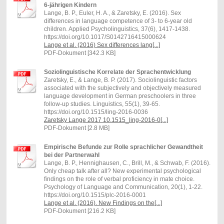
6-jährigen Kindern
Lange, B. P., Euler, H. A., & Zaretsky, E. (2016). Sex
differences in language competence of 3- to 6-year old
children. Applied Psycholinguistics, 37(6), 1417-1438.
https://doi.org/10.1017/S0142716415000624
Lange et al. (2016) Sex differences lang[...]
PDF-Dokument [342.3 KB]
Soziolinguistische Korrelate der Sprachentwicklung
Zaretsky, E., & Lange, B. P. (2017). Sociolinguistic factors
associated with the subjectively and objectively measured
language development in German preschoolers in three
follow-up studies. Linguistics, 55(1), 39-65.
https://doi.org/10.1515/ling-2016-0036
Zaretsky Lange 2017 10.1515_ling-2016-0[...]
PDF-Dokument [2.8 MB]
Empirische Befunde zur Rolle sprachlicher Gewandtheit
bei der Partnerwahl
Lange, B. P., Hennighausen, C., Brill, M., & Schwab, F. (2016).
Only cheap talk after all? New experimental psychological
findings on the role of verbal proficiency in mate choice.
Psychology of Language and Communication, 20(1), 1-22.
https://doi.org/10.1515/plc-2016-0001
Lange et al. (2016). New Findings on the[...]
PDF-Dokument [216.2 KB]