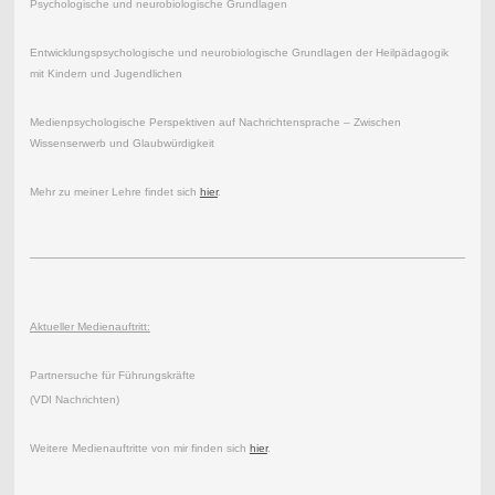
Psychologische und neurobiologische Grundlagen
Entwicklungspsychologische und neurobiologische Grundlagen der Heilpädagogik
mit Kindern und Jugendlichen
Medienpsychologische Perspektiven auf Nachrichtensprache – Zwischen
Wissenserwerb und Glaubwürdigkeit
Mehr zu meiner Lehre findet sich
hier
.
Aktueller Medienauftritt:
Partnersuche für Führungskräfte
(VDI Nachrichten)
Weitere Medienauftritte von mir finden sich
hier
.