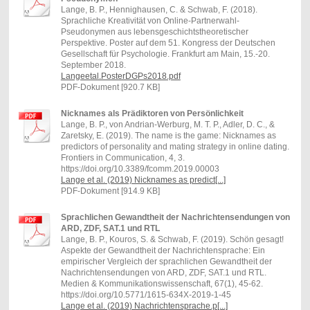
Lange, B. P., Hennighausen, C. & Schwab, F. (2018).
Sprachliche Kreativität von Online-Partnerwahl-
Pseudonymen aus lebensgeschichtstheoretischer
Perspektive. Poster auf dem 51. Kongress der Deutschen
Gesellschaft für Psychologie. Frankfurt am Main, 15.-20.
September 2018.
Langeetal.PosterDGPs2018.pdf
PDF-Dokument [920.7 KB]
Nicknames als Prädiktoren von Persönlichkeit
Lange, B. P., von Andrian-Werburg, M. T. P., Adler, D. C., &
Zaretsky, E. (2019). The name is the game: Nicknames as
predictors of personality and mating strategy in online dating.
Frontiers in Communication, 4, 3.
https://doi.org/10.3389/fcomm.2019.00003
Lange et al. (2019) Nicknames as predict[...]
PDF-Dokument [914.9 KB]
Sprachlichen Gewandtheit der Nachrichtensendungen von
ARD, ZDF, SAT.1 und RTL
Lange, B. P., Kouros, S. & Schwab, F. (2019). Schön gesagt!
Aspekte der Gewandtheit der Nachrichtensprache: Ein
empirischer Vergleich der sprachlichen Gewandtheit der
Nachrichtensendungen von ARD, ZDF, SAT.1 und RTL.
Medien & Kommunikationswissenschaft, 67(1), 45-62.
https://doi.org/10.5771/1615-634X-2019-1-45
Lange et al. (2019) Nachrichtensprache.p[...]