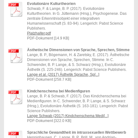
Evolutionäre Kulturtheorien
Schwab, F. & Lange, B. P. (2017). Evolutionäre
Kulturtheorien. In G. Jüttemann (Hrsg.), Psychogenese. Das
zentrale Erkenntnisobjekt einer integrativen
Humanwissenschaft (S. 83-94). Lengerich: Pabst Science
Publishers.
Platzhalter.pdf
PDF-Dokument [14.9 KB]
Ästhetische Dimensionen von Sprache, Sprechen, Stimme
Lange, B. P., Bögemann, H. & Zaretsky, E. (2017). Ästhetische
Dimensionen von Sprache, Sprechen, Stimme. In C.
Schwender, B. P. Lange, & S. Schwarz (Hrsg.), Evolutionäre
Ästhetik (S. 225-246). Lengerich: Pabst Science Publishers.
Lange et al. (2017) Ästhetik Sprache, Sp[...]
PDF-Dokument [258.7 KB]
Kindchenschema bei Medienfiguren
Lange, B. P. & Schwab, F. (2017). Das Kindchenschema bei
Medienfiguren. In C. Schwender, B. P. Lange, & S. Schwarz
(Hrsg.), Evolutionäre Ästhetik (S. 163-181). Lengerich: Pabst
Science Publishers.
Lange Schwab (2017) Kindchenschema Medi[...]
PDF-Dokument [322.0 KB]
Sprachliche Gewandtheit im intraxsexuellen Wettbewerb
Hennighausen, C., Lange, B. P., Brill, M., von Andrian-