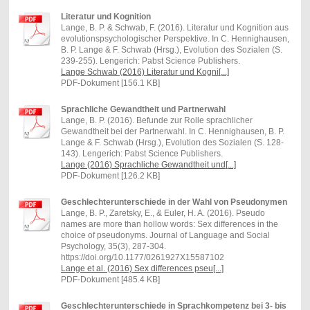
Literatur und Kognition
Lange, B. P. & Schwab, F. (2016). Literatur und Kognition aus
evolutionspsychologischer Perspektive. In C. Hennighausen,
B. P. Lange & F. Schwab (Hrsg.), Evolution des Sozialen (S.
239-255). Lengerich: Pabst Science Publishers.
Lange Schwab (2016) Literatur und Kogni[...]
PDF-Dokument [156.1 KB]
Sprachliche Gewandtheit und Partnerwahl
Lange, B. P. (2016). Befunde zur Rolle sprachlicher
Gewandtheit bei der Partnerwahl. In C. Hennighausen, B. P.
Lange & F. Schwab (Hrsg.), Evolution des Sozialen (S. 128-
143). Lengerich: Pabst Science Publishers.
Lange (2016) Sprachliche Gewandtheit und[...]
PDF-Dokument [126.2 KB]
Geschlechterunterschiede in der Wahl von Pseudonymen
Lange, B. P., Zaretsky, E., & Euler, H. A. (2016). Pseudo
names are more than hollow words: Sex differences in the
choice of pseudonyms. Journal of Language and Social
Psychology, 35(3), 287-304.
https://doi.org/10.1177/0261927X15587102
Lange et al. (2016) Sex differences pseu[...]
PDF-Dokument [485.4 KB]
Geschlechterunterschiede in Sprachkompetenz bei 3- bis