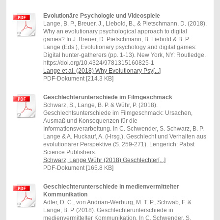
Evolutionäre Psychologie und Videospiele
Lange, B. P., Breuer, J., Liebold, B., & Pietschmann, D. (2018).
Why an evolutionary psychological approach to digital
games? In J. Breuer, D. Pietschmann, B. Liebold & B. P.
Lange (Eds.), Evolutionary psychology and digital games:
Digital hunter-gatherers (pp. 1-13). New York, NY: Routledge.
https://doi.org/10.4324/9781315160825-1
Lange et al. (2018) Why Evolutionary Psy[...]
PDF-Dokument [214.3 KB]
Geschlechterunterschiede im Filmgeschmack
Schwarz, S., Lange, B. P. & Wühr, P. (2018).
Geschlechtsunterschiede im Filmgeschmack: Ursachen,
Ausmaß und Konsequenzen für die
Informationsverarbeitung. In C. Schwender, S. Schwarz, B. P.
Lange & A. Huckauf, A. (Hrsg.), Geschlecht und Verhalten aus
evolutionärer Perspektive (S. 259-271). Lengerich: Pabst
Science Publishers.
Schwarz, Lange Wühr (2018) Geschlechter[...]
PDF-Dokument [165.8 KB]
Geschlechterunterschiede in medienvermittelter
Kommunikation
Adler, D. C., von Andrian-Werburg, M. T. P., Schwab, F. &
Lange, B. P. (2018). Geschlechterunterschiede in
medienvermittelter Kommunikation. In C. Schwender, S.