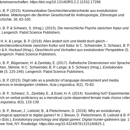
aturwissenschaften. https://doi.org/10.13140/RG.2.2.11532.17286
, B. P. (2015). Kommunikative Geschlechterunterschiede aus evolutionärer
ektive.
Mitteilungen der Berliner Gesellschaft für Anthropologie, Ethnologie und
chichte, 36
, 83-100.
, B. P. & Schwarz, S. (Hrsg.). (2015).
Die menschliche Psyche zwischen Natur und
. Lengerich: Pabst Science Publishers.
 H. A. & Lange, B. P. (2018). Alles ändert sich und bleibt doch gleich –
lechterunterschiede zwischen Kultur und Natur. In C. Schwender, S. Schwarz, B. P.
 & A. Huckauf (Hrsg.),
Geschlecht und Verhalten aus evolutionärer Perspektive
(S.
Lengerich: Pabst Science Publishers.
, B. P., Bögemann, H. & Zaretsky, E. (2017). Ästhetische Dimensionen von Sprache
hen, Stimme. In C. Schwender, B. P. Lange, & S. Schwarz (Hrsg.),
Evolutionäre
tik
(S. 225-246). Lengerich: Pabst Science Publishers.
, B. P. (2015). Digit ratio as a predictor of language development and media
rences in kindergarten children.
Acta Linguistica, 9
(2), 70-83.
 B. P., Schwarz, S., Zaretsky, E., & Euler, H. A. (2014). Sounding hot? Experimental
rch on verbal proficiency as a menstrual cycle-dependent female mate choice criter
inguistica, 8
(3), 133-139.
 B. P., Breuer, J., Liebold, B., & Pietschmann, D. (2018). Why an evolutionary
ological approach to digital games? In J. Breuer, D. Pietschmann, B. Liebold & B. P.
 (Eds.),
Evolutionary psychology and digital games: Digital hunter-gatherers
(pp. 1
New York, NY: Routledge. https://doi.org/10.4324/9781315160825-1