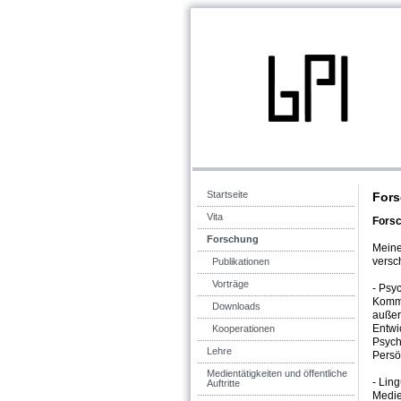
Startseite
For
Vita
Forsc
Forschung
Meine
versc
Publikationen
Vorträge
- Psy
Kommu
Downloads
außer
Entwi
Kooperationen
Psych
Lehre
Persön
Medientätigkeiten und öffentliche
- Ling
Auftritte
Medien