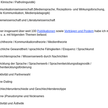
Klinische / Patholinguistik)
munikationswissenschaft (Mediensprache, Rezeptions- und Wirkungsforschung,
ale Kommunikation, Medienpädagogik)
ienwissenschaft und Literaturwissenschaft
sher insgesamt über weit 100
Publikationen
sowie
Vorträgen und Postern
habe ich 
 u. a. mit folgenden Themen befasst:
achtheorie / Kommunikationstheorie / Medientheorie
achliche Gewandtheit / sprachliche Fähigkeiten / Eloquenz / Sprachkunst
hrichtensprache / Wissenserwerb durch Nachrichten
wicklung der Sprache / Spracherwerb / Sprachentwicklungsdiagnostik /
hentwicklungsförderung
aktivität und Partnerwahl
ine-Dating
chlechterunterschiede und Geschlechterstereotype
line-)Pseudonyme und Nicknames
tivität und Ästhetik