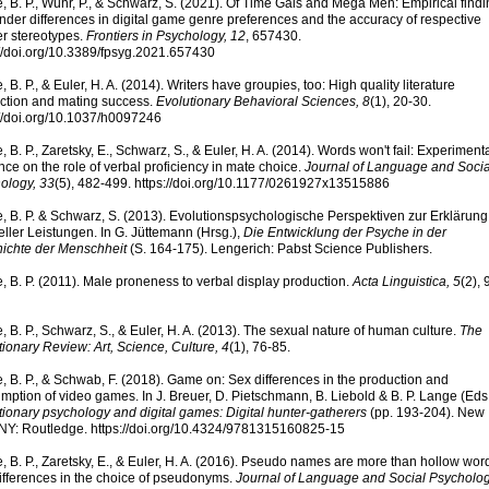
, B. P., Wühr, P., & Schwarz, S. (2021). Of Time Gals and Mega Men: Empirical find
nder differences in digital game genre preferences and the accuracy of respective
r stereotypes.
Frontiers in Psychology, 12
, 657430.
://doi.org/10.3389/fpsyg.2021.657430
 B. P., & Euler, H. A. (2014). Writers have groupies, too: High quality literature
ction and mating success.
Evolutionary Behavioral Sciences, 8
(1), 20-30.
://doi.org/10.1037/h0097246
 B. P., Zaretsky, E., Schwarz, S., & Euler, H. A. (2014). Words won't fail: Experiment
nce on the role of verbal proficiency in mate choice.
Journal of Language and Socia
ology, 33
(5), 482-499. https://doi.org/10.1177/0261927x13515886
, B. P. & Schwarz, S. (2013). Evolutionspsychologische Perspektiven zur Erklärung
eller Leistungen. In G. Jüttemann (Hrsg.),
Die Entwicklung der Psyche in der
ichte der Menschheit
(S. 164-175). Lengerich: Pabst Science Publishers.
, B. P. (2011). Male proneness to verbal display production.
Acta Linguistica, 5
(2), 
 B. P., Schwarz, S., & Euler, H. A. (2013). The sexual nature of human culture.
The
tionary Review: Art, Science, Culture, 4
(1), 76-85.
, B. P., & Schwab, F. (2018). Game on: Sex differences in the production and
mption of video games. In J. Breuer, D. Pietschmann, B. Liebold & B. P. Lange (Eds.
tionary psychology and digital games: Digital hunter-gatherers
(pp. 193-204). New
 NY: Routledge. https://doi.org/10.4324/9781315160825-15
, B. P., Zaretsky, E., & Euler, H. A. (2016). Pseudo names are more than hollow wor
ifferences in the choice of pseudonyms.
Journal of Language and Social Psycholog