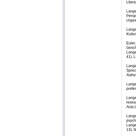
Liter
Lange
Persp
Urges
Lange
Kultur
Euler,
Gesch
Lange
41). 
Lange
Sprec
Ästhe
Lange
prefe
Lange,
resea
Acta L
Lange,
psych
Lange
13). 