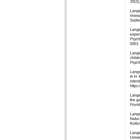
35
(3)
Lange
resea
Südwe
Lange,
experi
Psych
0001
Lange
child
Psych
Lange
In H.
inter
https
Lange,
the g
Front
Lange
Natur
Kultur
Lange
Unive