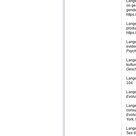
Lange
on ge
gende
https
Lange,
produ
https
Lange,
evide
Psych
Lange
kultur
Gesch
Lange
104.
Lange,
Evolu
Lange
consu
Evolu
York,
Lange
Sex d