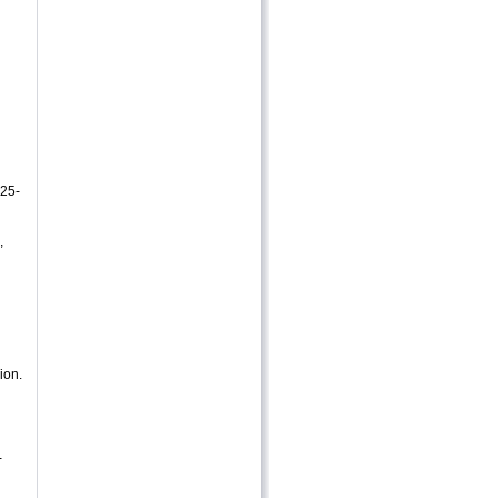
 25-
,
ion.
-