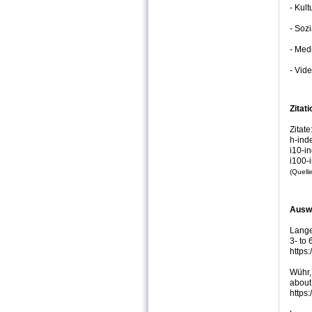
- Kul
- Soz
- Med
- Vid
Zitat
Zitate
h-ind
i10-i
i100-
(Quell
Auswa
Lange,
3- to 
https
Wühr,
about
https