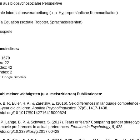
tur aus biopsychosozialer Perspektive
iale Informationsverarbeitung (u. a. Hyperpersönliche Kommunikation)
ia Equation (soziale Roboter, Sprachassistenten)
eospiele
ionsindizes:
: 1679
ex: 22
ndex: 42
index: 2
e: Google Scholar)
hl meiner wichtigsten (u. a. meistzitierten) Publikationen:
 B. P., Euler, H. A., & Zaretsky, E. (2016). Sex differences in language competence 
6-year old children.
Applied Psycholinguistics, 37
(6), 1417-1438.
://doi.org/10.1017/S0142716415000624
 P., Lange, B. P., & Schwarz, S. (2017). Tears or fears? Comparing gender stereoty
 movie preferences to actual preferences.
Frontiers in Psychology, 8
, 428.
://doi.org/10.3389/fpsyg.2017.00428