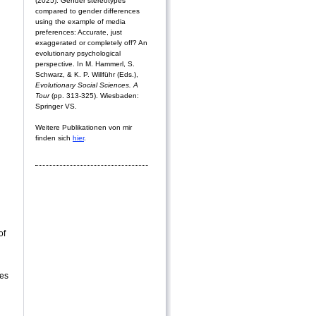
(2025). Gender stereotypes
compared to gender differences
using the example of media
preferences: Accurate, just
exaggerated or completely off? An
evolutionary psychological
perspective. In M. Hammerl, S.
Schwarz, & K. P. Willführ (Eds.),
Evolutionary Social Sciences. A
Tour
(pp. 313-325). Wiesbaden:
Springer VS.
Weitere Publikationen von mir
finden sich
hier
.
of
pes