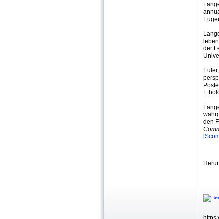
Lange,
annua
Eugen
Lange
leben
der L
Unive
Euler
persp
Poste
Ethol
Lange
wahrg
den F
Commu
[
Scom
Herun
https