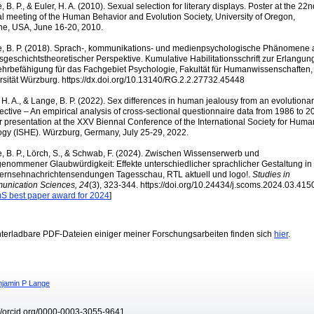
 B. P., & Euler, H. A. (2010). Sexual selection for literary displays. Poster at the 22n
l meeting of the Human Behavior and Evolution Society, University of Oregon,
e, USA, June 16-20, 2010.
, B. P. (2018). Sprach-, kommunikations- und medienpsychologische Phänomene 
sgeschichtstheoretischer Perspektive. Kumulative Habilitationsschrift zur Erlangun
ehrbefähigung für das Fachgebiet Psychologie, Fakultät für Humanwissenschaften,
rsität Würzburg. https://dx.doi.org/10.13140/RG.2.2.27732.45448
, H. A., & Lange, B. P. (2022). Sex differences in human jealousy from an evolutiona
ective – An empirical analysis of cross-sectional questionnaire data from 1986 to 2
r presentation at the XXV Biennal Conference of the International Society for Huma
ogy (ISHE). Würzburg, Germany, July 25-29, 2022.
, B. P., Lörch, S., & Schwab, F. (2024). Zwischen Wissenserwerb und
enommener Glaubwürdigkeit: Effekte unterschiedlicher sprachlicher Gestaltung in
ernsehnachrichtensendungen Tagesschau, RTL aktuell und logo!.
Studies in
nication Sciences, 24
(3), 323-344. https://doi.org/10.24434/j.scoms.2024.03.415
S best paper award for 2024
]
terladbare PDF-Dateien einiger meiner Forschungsarbeiten finden sich
hier
.
://orcid.org/0000-0003-3055-9641