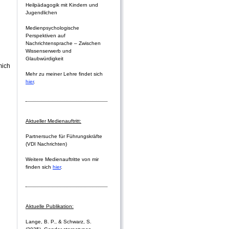
Heilpädagogik mit Kindern und
Jugendlichen
Medienpsychologische
Perspektiven auf
Nachrichtensprache – Zwischen
Wissenserwerb und
Glaubwürdigkeit
mich
Mehr zu meiner Lehre findet sich
hier
.
Aktueller Medienauftritt:
Partnersuche für Führungskräfte
(VDI Nachrichten)
Weitere Medienauftritte von mir
finden sich
hier
.
Aktuelle Publikation:
Lange, B. P., & Schwarz, S.