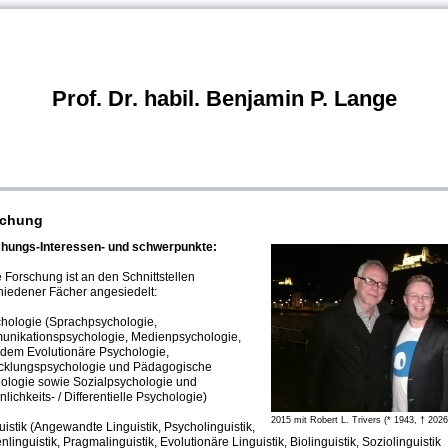
Prof. Dr. habil. Benjamin P. Lange
schung
hungs-Interessen- und schwerpunkte:
 Forschung ist an den Schnittstellen
hiedener Fächer angesiedelt:
chologie (Sprachpsychologie,
nikationspsychologie, Medienpsychologie,
dem Evolutionäre Psychologie,
cklungspsychologie und Pädagogische
ologie sowie Sozialpsychologie und
lichkeits- / Differentielle Psychologie)
2015 mit Robert L. Trivers (* 1943, † 2026
uistik (Angewandte Linguistik, Psycholinguistik,
linguistik, Pragmalinguistik, Evolutionäre Linguistik, Biolinguistik, Soziolinguistik