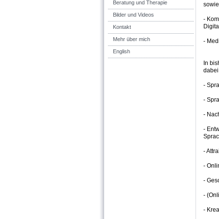
Beratung und Therapie
sowie 
Bilder und Videos
- Kom
Digit
Kontakt
Mehr über mich
- Med
English
In bi
dabei
- Spr
- Spr
- Nac
- Ent
Sprac
- Attr
- Onl
- Ges
- (On
- Krea