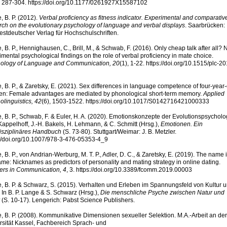
, 287-304. https://doi.org/10.1177/0261927X15587102
, B. P. (2012).
Verbal proficiency as fitness indicator. Experimental and comparativ
rch on the evolutionary psychology of language and verbal displays
. Saarbrücken:
stdeutscher Verlag für Hochschulschriften.
 B. P., Hennighausen, C., Brill, M., & Schwab, F. (2016). Only cheap talk after all?
mental psychological findings on the role of verbal proficiency in mate choice.
ology of Language and Communication, 20
(1), 1-22. https://doi.org/10.1515/plc-2
, B. P., & Zaretsky, E. (2021). Sex differences in language competence of four-year-
ren: Female advantages are mediated by phonological short-term memory.
Applied
olinguistics, 42
(6), 1503-1522. https://doi.org/10.1017/S0142716421000333
, B. P., Schwab, F. & Euler, H. A. (2020). Emotionskonzepte der Evolutionspsycholo
 Kappelhoff, J.-H. Bakels, H. Lehmann, & C. Schmitt (Hrsg.),
Emotionen. Ein
disziplinäres Handbuch
(S. 73-80). Stuttgart/Weimar: J. B. Metzler.
://doi.org/10.1007/978-3-476-05353-4_9
 B. P., von Andrian-Werburg, M. T. P., Adler, D. C., & Zaretsky, E. (2019). The name 
ame: Nicknames as predictors of personality and mating strategy in online dating.
iers in Communication, 4
, 3. https://doi.org/10.3389/fcomm.2019.00003
, B. P. & Schwarz, S. (2015). Verhalten und Erleben im Spannungsfeld von Kultur 
. In B. P. Lange & S. Schwarz (Hrsg.),
Die menschliche Psyche zwischen Natur und
(S. 10-17). Lengerich: Pabst Science Publishers.
, B. P. (2008). Kommunikative Dimensionen sexueller Selektion. M.A.-Arbeit an der
rsität Kassel, Fachbereich Sprach- und