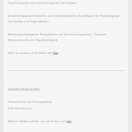
Psychologische und neurobiologische Grundlagen
Entwicklungspsychologische und neurobiologische Grundlagen der Heilpädagogik
mit Kindern und Jugendlichen
Medienpsychologische Perspektiven auf Nachrichtensprache – Zwischen
Wissenserwerb und Glaubwürdigkeit
Mehr zu meiner Lehre findet sich
hier
.
Aktueller Medienauftritt:
Partnersuche für Führungskräfte
(VDI Nachrichten)
Weitere Medienauftritte von mir finden sich
hier
.